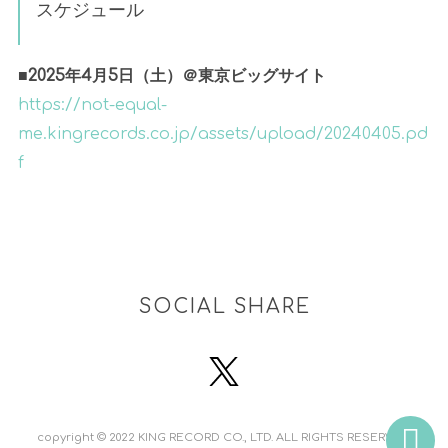
スケジュール
■2025年4月5日（土）＠東京ビッグサイト
https://not-equal-
me.kingrecords.co.jp/assets/upload/20240405.pd
f
SOCIAL SHARE
copyright © 2022 KING RECORD CO., LTD. ALL RIGHTS RESERVED.