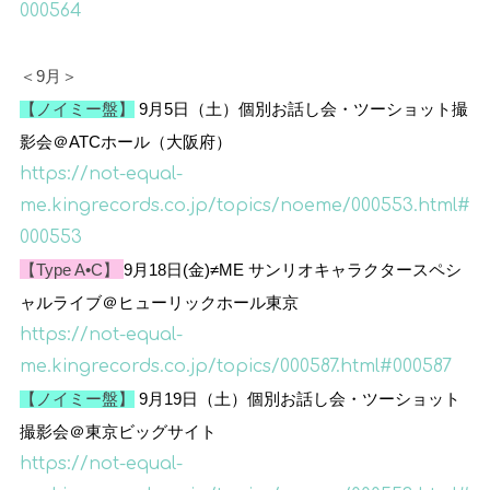
000564
＜9月＞
【ノイミー盤】
9
月
5
日（土）
個別お話し会・ツーショット撮
影会＠
ATC
ホール（大阪府）
https://not-equal-
me.kingrecords.co.jp/topics/noeme/000553.html#
000553
【Type A•C】
9月18日(金)≠ME サンリオキャラクタースペシ
ャルライブ＠ヒューリックホール東京
https://not-equal-
me.kingrecords.co.jp/topics/000587.html#000587
【ノイミー盤】
9
月
19
日（土）個別お話し会・ツーショット
撮影会＠東京ビッグサイト
https://not-equal-