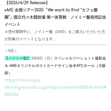
【2026/4/29 Release】
≠ME 全国ツアー2025「We want to find "カフェ樂
園"」国立代々木競技場 第一体育館 ノイミー盤発売記念
イベント
※受付期間中に、ノイミー盤（DVD）をご購入いただいた方
が対象のイベントとなります。
＜9月＞
【ノイミー盤】
9
月6日（日）
スペシャルツーショット撮影会
＆ ≠MEオリジナルポストカードサイン会
＠ATCホール（大阪
府）
https://not-equal-
me.kingrecords.co.jp/topics/noeme/000546.html#
000546