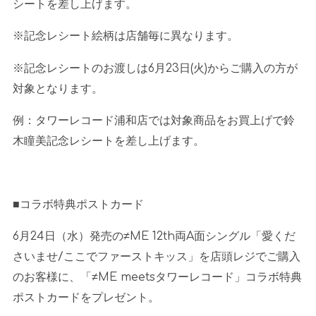
シートを差し上げます。
※記念レシート絵柄は店舗毎に異なります。
※記念レシートのお渡しは
6
月
23
日
(
火
)
からご購入の方が
対象となります。
例：タワーレコード浦和店では対象商品をお買上げで鈴
木瞳美記念レシートを差し上げます。
■コラボ特典ポストカード
6月
24
日（水）発売の≠
ME 12th
両
A
面シングル「愛くだ
さいませ
/
ここでファーストキッス」を店頭レジでご購入
のお客様に、「
≠ME
meets
タワーレコード」コラボ特典
ポストカードをプレゼント。