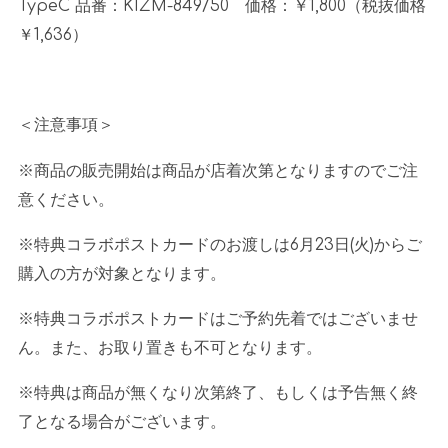
TypeC 品番：
KIZM-849/50
価格：￥
1,800
（税抜価格
￥
1,636
）
＜注意事項＞
※商品の販売開始は商品が店着次第となりますのでご注
意ください。
※特典コラボポストカードのお渡しは
6
月
23
日
(
火
)
からご
購入の方が対象となります。
※特典コラボポストカードはご予約先着ではございませ
ん。また、お取り置きも不可となります。
※特典は商品が無くなり次第終了、もしくは予告無く終
了となる場合がございます。