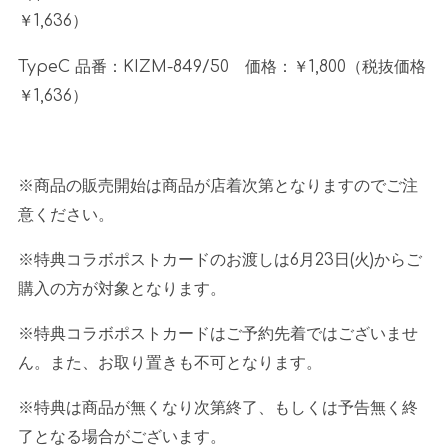
￥
1,636
）
TypeC 品番：
KIZM-849/50
価格：￥
1,800
（税抜価格
￥
1,636
）
※商品の販売開始は商品が店着次第となりますのでご注
意ください。
※特典コラボポストカードのお渡しは
6
月
23
日
(
火
)
からご
購入の方が対象となります。
※特典コラボポストカードはご予約先着ではございませ
ん。また、お取り置きも不可となります。
※特典は商品が無くなり次第終了、もしくは予告無く終
了となる場合がございます。