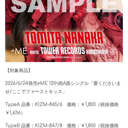
【対象商品】
2026/6/24発売≠
ME 12th
両
A
面シングル「愛くださいま
せ
/
ここでファーストキッス」
TypeA 品番：
KIZM-845/6
価格：￥
1,800
（税抜価格
￥
1,636
）
TypeB 品番：
KIZM-847/8
価格：￥
1,800
（税抜価格