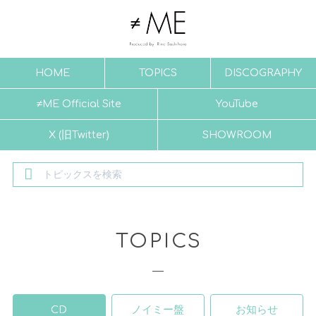
HOME
TOPICS
DISCOGRAPHY
≠ME Official Site
YouTube
X (旧Twitter)
SHOWROOM
TOPICS
CD
ノイミー盤
お知らせ