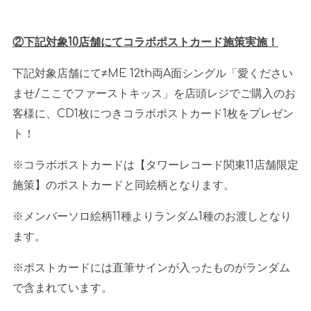
②下記対象
10
店舗にてコラボポストカード施策実施！
下記対象店舗にて≠
ME 12th
両
A
面シングル「愛ください
ませ
/
ここでファーストキッス」を店頭レジでご購入のお
客様に、
CD1
枚につきコラボポストカード
1
枚をプレゼン
ト！
※コラボポストカードは【タワーレコード関東
11
店舗限定
施策】のポストカードと同絵柄となります。
※メンバーソロ絵柄
11
種よりランダム
1
種のお渡しとなり
ます。
※ポストカードには直筆サインが入ったものがランダム
で含まれています。