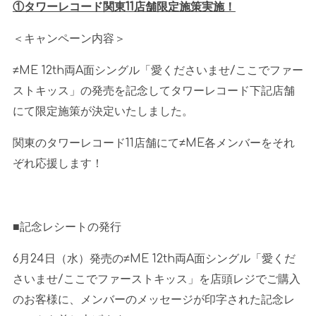
①タワーレコード関東
11
店舗限定施策実施！
＜キャンペーン内容＞
≠
ME 12th
両
A
面シングル「愛くださいませ
/
ここでファー
ストキッス」の発売を記念してタワーレコード下記店舗
にて限定施策が決定いたしました。
関東のタワーレコード
11
店舗にて
≠ME
各メンバーをそれ
ぞれ応援します！
■記念レシートの発行
6月
24
日（水）発売の≠
ME 12th
両
A
面シングル「愛くだ
さいませ
/
ここでファーストキッス」を店頭レジでご購入
のお客様に、メンバーのメッセージが印字された記念レ