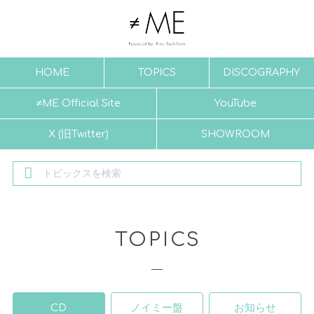
HOME
TOPICS
DISCOGRAPHY
≠ME Official Site
YouTube
X (旧Twitter)
SHOWROOM
TOPICS
CD
ノイミー盤
お知らせ