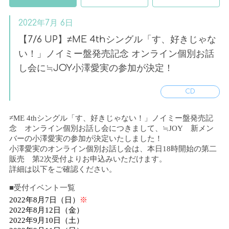
2022年7月 6日
【7/6 UP】≠ME 4thシングル「す、好きじゃな
い！」ノイミー盤発売記念 オンライン個別お話
し会に≒JOY小澤愛実の参加が決定！
CD
≠
ME 4th
シングル「す、好きじゃない！」ノイミー盤発売記
念 オンライン個別お話し会につきまして、≒
JOY
新メン
バーの小澤愛実の参加が決定いたしました！
小澤愛実のオンライン個別お話し会は、本日
18
時開始の第二
販売 第
2
次受付よりお申込みいただけます。
詳細は以下をご確認ください。
■受付イベント一覧
2022
年
8
月
7
日（日）
※
2022
年
8
月
12
日（金）
2022
年
9
月
10
日（土）