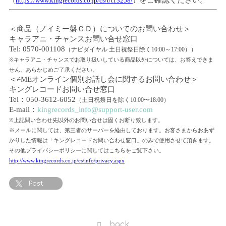
をご確認ください。
（
https://www.kingrecords.co.jp/cs/t/t13258/
）
＜商品（ノイミー盤ＣＤ）についてのお問い合わせ＞
キャラアニ・チャンスお問い合せ窓口
Tel: 0570-001108
（ナビダイヤル 土日祝祭日除く
10:00
～
17:00
））
※
キャラアニ・チャンスでお取り扱いしている商品以外については、お答えできま
せん。あらかじめご了承ください。
＜
≠ME
オンライン個別お話し会に関するお問い合わせ＞
キングレコードお問い合せ窓口
Tel
：
050-3612-6052
（土日祝祭日を除く
10:00
〜
18:00
）
E-mail
：
kingrecords_info@support-user.com
※
上記問い合わせ先以外のお問い合せは固くお断り致します。
※
メールに関しては、第三者のサーバーを経由しております。お客さまからおあず
かりした情報は「キングレコードお問い合わせ窓口」のみで使用させて頂きます。
その他プライバシーポリシーに関してはこちらをご覧下さい。
http://www.kingrecords.co.jp/cs/info/privacy.aspx
Post
back