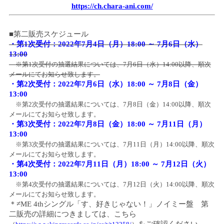
https://ch.chara-ani.com/
■第二販売スケジュール
・第
1
次受付：
2022
年
7
月
4
日（月）
18:00
～
7
月
6
日（水）
13:00
※第
1
次受付の抽選結果については、
7
月
6
日（水）
14:00
以降、順次
メールにてお知らせ致します。
・第
2
次受付：
2022
年
7
月
6
日（水）
18:00
～
7
月
8
日（金）
13:00
※第
2
次受付の抽選結果については、
7
月
8
日（金）
14:00
以降、順次
メールにてお知らせ致します。
・第
3
次受付：
2022
年
7
月
8
日（金）
18:00
～
7
月
11
日（月）
13:00
※第
3
次受付の抽選結果については、
7
月
11
日（月）
14:00
以降、順次
メールにてお知らせ致します。
・第
4
次受付：
2022
年
7
月
11
日（月）
18:00
～
7
月
12
日（火）
13:00
※第
4
次受付の抽選結果については、
7
月
12
日（火）
14:00
以降、順次
メールにてお知らせ致します。
＊≠
ME 4th
シングル「す、好きじゃない！」ノイミー盤 第
二販売の詳細につきましては、こちら