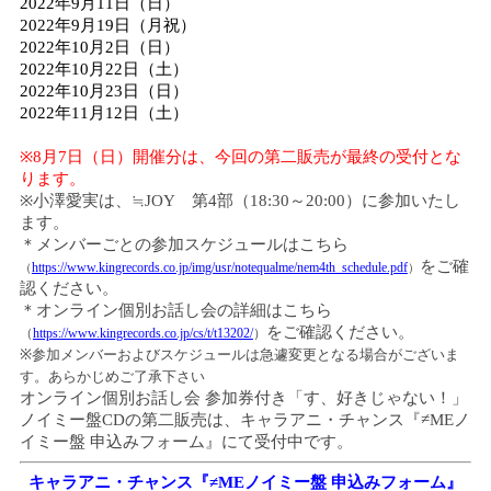
2022
年
9
月
11
日（日）
2022
年
9
月
19
日（月祝）
2022
年
10
月
2
日（日）
2022
年
10
月
22
日（土）
2022
年
10
月
23
日（日）
2022
年
11
月
12
日（土）
※
8
月
7
日（日）開催分は、今回の第二販売が最終の受付とな
ります。
※小澤愛実は、≒
JOY
第
4
部（
18:30
～
20:00
）に参加いたし
ます。
＊メンバーごとの参加スケジュールはこちら
をご確
https://www.kingrecords.co.jp/img/usr/notequalme/nem4th_schedule.pdf
（
）
認ください。
＊オンライン個別お話し会の詳細はこちら
をご確認ください。
（
https://www.kingrecords.co.jp/cs/t/t13202/
）
※参加メンバーおよびスケジュールは急遽変更となる場合がございま
す。あらかじめご了承下さい
オンライン個別お話し会 参加券付き「す、好きじゃない！」
ノイミー盤
CD
の第二販売は、キャラアニ・チャンス『
≠ME
ノ
イミー盤 申込みフォーム』にて受付中です。
キャラアニ・チャンス『≠
ME
ノイミー盤 申込みフォーム』