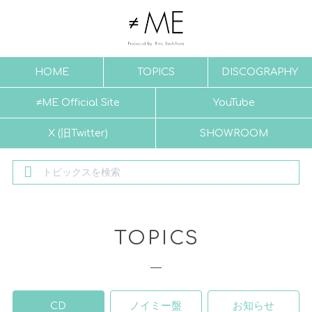
HOME
TOPICS
DISCOGRAPHY
≠ME Official Site
YouTube
X (旧Twitter)
SHOWROOM
TOPICS
CD
ノイミー盤
お知らせ