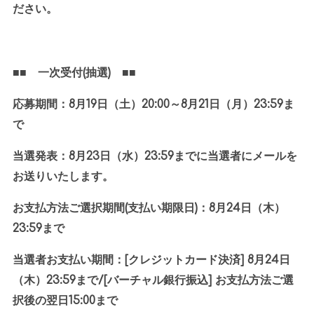
ださい。
■■ 一次受付
(
抽選
)
■■
応募期間：
8
月
19
日（土）
20:00
～
8
月
21
日（月）
23:59
ま
で
当選発表：
8
月
23
日（水）
23:59
までに当選者にメールを
お送りいたします。
お支払方法ご選択期間
(
支払い期限日
)
：
8
月
24
日（木）
23:59
まで
当選者お支払い期間：
[
クレジットカード決済
] 8
月
24
日
（木）
23:59
まで
/[
バーチャル銀行振込
]
お支払方法ご選
択後の翌日
15:00
まで