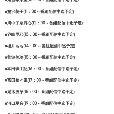
■落合希来里
(10
：
00
～番組配信中迄予定
)
■蟹沢萌子
(11
：
00
～番組配信中迄予定
)
■川中子奈月心
(12
：
00
～番組配信中迄予定
)
■谷崎早耶
(13
：
00
～番組配信中迄予定
)
■櫻井もも
(14
：
00
～番組配信中迄予定
)
■菅波美玲
(15
：
00
～番組配信中迄予定
)
■本田珠由記
(16
：
00
～番組配信中迄予定
)
■冨田菜々風
(17
：
00
～番組配信中迄予定
)
■尾木波菜
(18
：
00
～番組配信中迄予定
)
■河口夏音
(19
：
00
～番組配信中迄予定
)