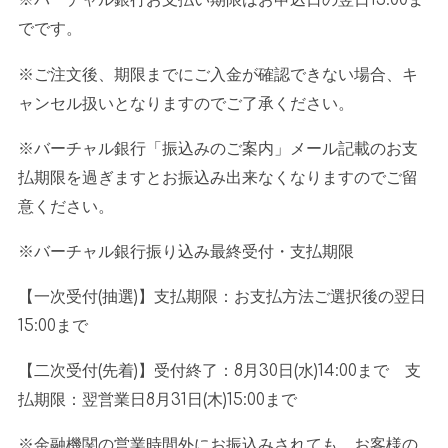
※バーチャル銀行お支払い期限はお申込日の翌日
15:00
ま
でです。
※ご注文後、期限までにご入金が確認できない場合、キ
ャンセル扱いとなりますのでご了承ください。
※バーチャル銀行「振込みのご案内」メール記載のお支
払期限を過ぎますとお振込み出来なくなりますのでご留
意ください。
※バーチャル銀行振り込み最終受付・支払期限
【一次受付
(
抽選
)
】支払期限：お支払方法ご選択後の翌日
15:00
まで
【二次受付
(
先着
)
】受付終了：
8
月
30
日
(
水
)14:00
まで 支
払期限：翌営業日
8
月
31
日
(
木
)15:00
まで
※金融機関の営業時間外にお振込みされても、お客様の