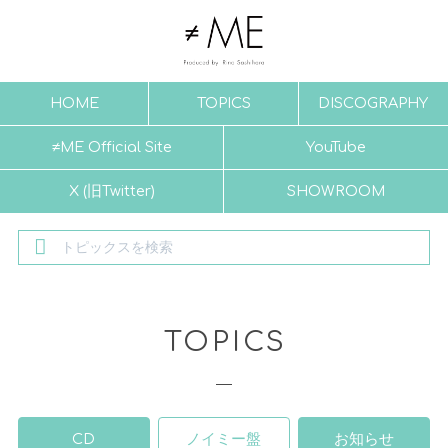
HOME
TOPICS
DISCOGRAPHY
≠ME Official Site
YouTube
X (旧Twitter)
SHOWROOM
TOPICS
CD
ノイミー盤
お知らせ