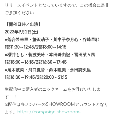
リリースイベントとなっていますので、この機会に是非
ご参加ください！
【開催日時／出演】
2023年
9
月
2
日
(
土
)
●落合希来里・蟹沢萌子・川中子奈月心・谷崎早耶
1
部
11:30
～
12:45/2
部
13:00
～
14:15
●櫻井もも・菅波美玲・本田珠由記・冨田菜々風
1
部
15:00
～
16:15/2
部
16:30
～
17:45
●尾木波菜・河口夏音・鈴木瞳美・永田詩央里
1
部
18:30
～
19:45/2
部
20:00
～
21:15
生配信中に購入者のニックネームをお呼びいたしま
す！！
※配信は各メンバーのSHOWROOMアカウントとなり
ます。
https://campaign.showroom-