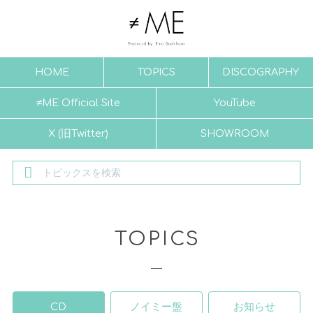
HOME
TOPICS
DISCOGRAPHY
≠ME Official Site
YouTube
X (旧Twitter)
SHOWROOM
TOPICS
CD
ノイミー盤
お知らせ