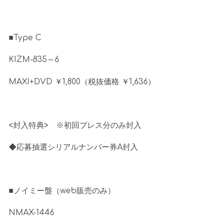
■
Type C
KIZM-835～
6
MAXI+DVD ￥
1,800
（税抜価格 ￥
1,636
）
<封入特典
>
※
初回プレス分のみ封入
◆応募抽選シリアルナンバー券
A
封入
■ノイミー盤（
web
販売のみ）
NMAX-1446