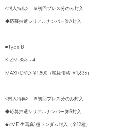
<封入特典
>
※
初回プレス分のみ封入
◆応募抽選シリアルナンバー券
A
封入
■
Type B
KIZM-833～
4
MAXI+DVD ￥
1,800
（税抜価格 ￥
1,636
）
<封入特典
>
※
初回プレス分のみ封入
◆応募抽選シリアルナンバー券
B
封入
◆≠
ME
生写真
1
種ランダム封入（全
12
種）