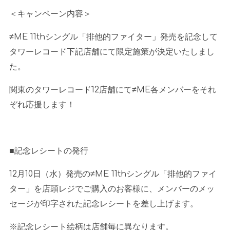
＜キャンペーン内容＞
≠
ME 11th
シングル「排他的ファイター」発売を記念して
タワーレコード下記店舗にて限定施策が決定いたしまし
た。
関東のタワーレコード
12
店舗にて
≠ME
各メンバーをそれ
ぞれ応援します！
■記念レシートの発行
12月
10
日（水）発売の
≠ME 11th
シングル「排他的ファイ
ター」を店頭レジでご購入のお客様に、メンバーのメッ
セージが印字された記念レシートを差し上げます。
※記念レシート絵柄は店舗毎に異なります。