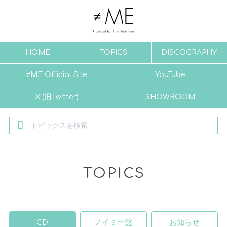
HOME
TOPICS
DISCOGRAPHY
≠ME Official Site
YouTube
X (旧Twitter)
SHOWROOM
TOPICS
CD
ノイミー盤
お知らせ