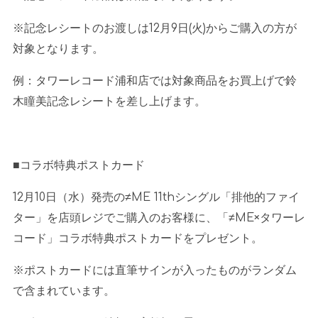
※記念レシートのお渡しは
12
月
9
日
(
火
)
からご購入の方が
対象となります。
例：タワーレコード浦和店では対象商品をお買上げで鈴
木瞳美記念レシートを差し上げます。
■コラボ特典ポストカード
12月
10
日（水）発売の
≠ME 11th
シングル「排他的ファイ
ター」を店頭レジでご購入のお客様に、「
≠ME×
タワーレ
コード」コラボ特典ポストカードをプレゼント。
※ポストカードには直筆サインが入ったものがランダム
で含まれています。