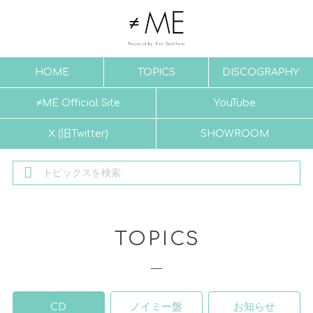
HOME
TOPICS
DISCOGRAPHY
≠ME Official Site
YouTube
X (旧Twitter)
SHOWROOM
TOPICS
CD
ノイミー盤
お知らせ