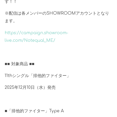
す！！
※配信は各メンバーの
SHOWROOM
アカウントとなり
ます。
https://campaign.showroom-
live.com/Notequal_ME/
■■ 対象商品
■■
11th
シングル「排他的ファイター」
2025
年
12
月
10
日（水）発売
■「排他的ファイター」
Type A