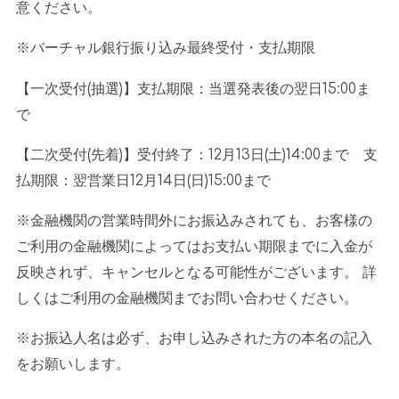
意ください。
※バーチャル銀行振り込み最終受付・支払期限
【一次受付
(
抽選
)
】支払期限：当選発表後の翌日
15:00
ま
で
【二次受付
(
先着
)
】受付終了：
12
月
13
日
(
土
)14:00
まで 支
払期限：翌営業日
12
月
14
日
(
日
)15:00
まで
※金融機関の営業時間外にお振込みされても、お客様の
ご利用の金融機関によってはお支払い期限までに入金が
反映されず、キャンセルとなる可能性がございます。 詳
しくはご利用の金融機関までお問い合わせください。
※お振込人名は必ず、お申し込みされた方の本名の記入
をお願いします。