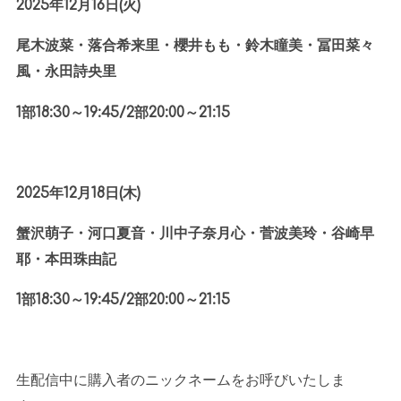
2025
年
12
月
16
日
(
火
)
尾木波菜・落合希来里・櫻井もも・鈴木瞳美・冨田菜々
風・永田詩央里
1
部
18:30
～
19:45/2
部
20:00
～
21:15
2025
年
12
月
18
日
(
木
)
蟹沢萌子・河口夏音・川中子奈月心・菅波美玲・谷崎早
耶・本田珠由記
1
部
18:30
～
19:45/2
部
20:00
～
21:15
生配信中に購入者のニックネームをお呼びいたしま