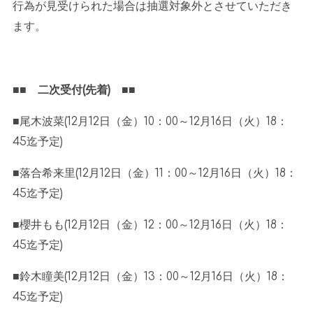
行為が見受けられた場合は抽選対象外とさせていただき
ます。
■■ 二次受付
(
先着
)
■■
■尾木波菜
(12
月
12
日（金）
10
：
00
～
12
月
16
日（火）
18
：
45
迄予定
)
■落合希来里
(12
月
12
日（金）
11
：
00
～
12
月
16
日（火）
18
：
45
迄予定
)
■櫻井もも
(12
月
12
日（金）
12
：
00
～
12
月
16
日（火）
18
：
45
迄予定
)
■鈴木瞳美
(12
月
12
日（金）
13
：
00
～
12
月
16
日（火）
18
：
45
迄予定
)