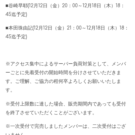
■谷崎早耶
(12
月
12
日（金）
20
：
00
～
12
月
18
日（木）
18
：
45
迄予定
)
■本田珠由記
(12
月
12
日（金）
21
：
00
～
12
月
18
日（木）
18
：
45
迄予定
)
※アクセス集中によるサーバー負荷対策として、メンバ
ーごとに先着受付の開始時間を分けさせていただきま
す。ご理解、ご協力の程何卒よろしくお願いいたしま
す。
※受付上限数に達した場合、販売期間内であっても受付
を終了させていただくことがございます。
※一次受付で完売しましたメンバーは、二次受付はござ
いません。