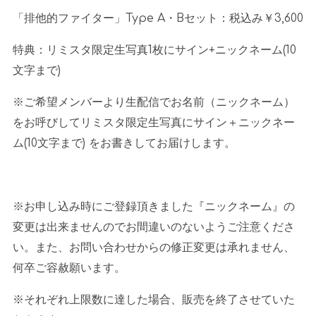
「排他的ファイター」
Type A
・
B
セット：税込み￥
3,600
特典：リミスタ限定生写真
1
枚にサイン
+
ニックネーム
(10
文字まで
)
※ご希望メンバーより生配信でお名前（ニックネーム）
をお呼びしてリミスタ限定生写真にサイン＋ニックネー
ム
(10
文字まで
)
をお書きしてお届けします。
※お申し込み時にご登録頂きました『ニックネーム』の
変更は出来ませんのでお間違いのないようご注意くださ
い。また、お問い合わせからの修正変更は承れません、
何卒ご容赦願います。
※それぞれ上限数に達した場合、販売を終了させていた