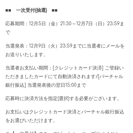
■■ 一次受付
(
抽選
)
■■
応募期間：
12
月
5
日（金）
21:30
～
12
月
7
日（日）
23:59
ま
で
当選発表：
12
月
9
日（火）
23:59
までに当選者にメールを
お送りいたします。
当選者お支払い期間：
[
クレジットカード決済
]
ご登録い
ただきましたカードにて自動決済されます
/[
バーチャル
銀行振込
]
当選発表後の翌日
15:00
まで
応募時に決済方法を指定
(
選択
)
する必要がございます。
お支払いはクレジットカード決済とバーチャル銀行振込
をお選びいただけます。