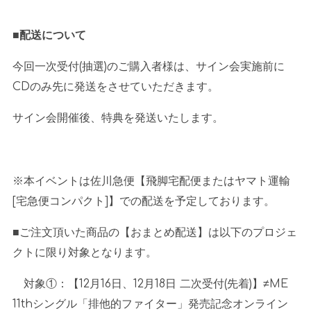
■配送について
今回一次受付
(
抽選
)
のご購入者様は、サイン会実施前に
CD
のみ先に発送をさせていただきます。
サイン会開催後、特典を発送いたします。
※本イベントは佐川急便【飛脚宅配便またはヤマト運輸
[
宅急便コンパクト
]
】での配送を予定しております。
■ご注文頂いた商品の【おまとめ配送】は以下のプロジェ
クトに限り対象となります。
対象①：【
12
月
16
日、
12
月
18
日 二次受付
(
先着
)
】
≠ME
11th
シングル「排他的ファイター」発売記念オンライン