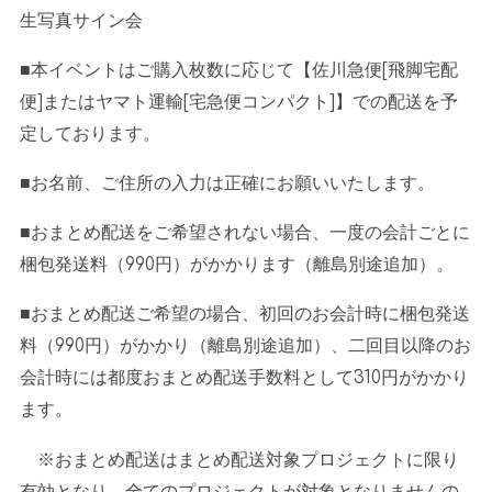
生写真サイン会
■本イベントはご購入枚数に応じて【佐川急便
[
飛脚宅配
便
]
またはヤマト運輸
[
宅急便コンパクト
]
】での配送を予
定しております。
■お名前、ご住所の入力は正確にお願いいたします。
■おまとめ配送をご希望されない場合、一度の会計ごとに
梱包発送料（
990
円）がかかります（離島別途追加）。
■おまとめ配送ご希望の場合、初回のお会計時に梱包発送
料（
990
円）がかかり（離島別途追加）、二回目以降のお
会計時には都度おまとめ配送手数料として
310
円がかかり
ます。
※おまとめ配送はまとめ配送対象プロジェクトに限り
有効となり、全てのプロジェクトが対象となりませんの