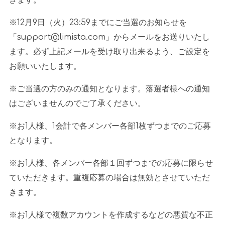
※
12
月
9
日（火）
23:59
までにご当選のお知らせを
「
support@limista.com
」からメールをお送りいたし
ます。必ず上記メールを受け取り出来るよう、ご設定を
お願いいたします。
※ご当選の方のみの通知となります。落選者様への通知
はございませんのでご了承ください。
※お
1
人様、
1
会計で各メンバー各部
1
枚ずつまでのご応募
となります。
※お
1
人様、各メンバー各部１回ずつまでの応募に限らせ
ていただきます。重複応募の場合は無効とさせていただ
きます。
※お
1
人様で複数アカウントを作成するなどの悪質な不正