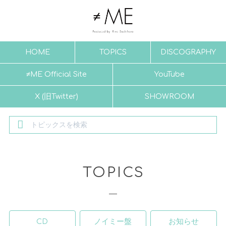
HOME
TOPICS
DISCOGRAPHY
≠ME Official Site
YouTube
X (旧Twitter)
SHOWROOM
TOPICS
CD
ノイミー盤
お知らせ