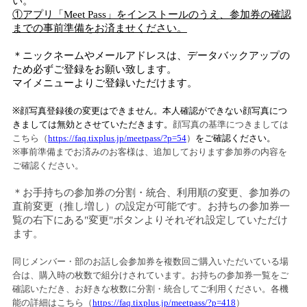
い。
①アプリ「
Meet Pass
」をインストールのうえ、参加券の確認
までの事前準備をお済ませください。
＊ニックネームやメールアドレスは、データバックアップの
ため必ずご登録をお願い致します。
マイメニューよりご登録いただけます。
※
顔写真登録後の変更はできません。本人確認ができない顔写真につ
きましては無効とさせていただきます。
顔写真の基準につきましては
こちら（
https://faq.tixplus.jp/meetpass/?p=54
）
をご確認ください。
※事前準備までお済みのお客様は、追加しております参加券の内容を
ご確認ください。
＊お手持ちの参加券の分割・統合、利用順の変更、参加券の
直前変更（推し増し）の設定が可能です。お持ちの参加券一
覧の右下にある"変更"ボタンよりそれぞれ設定していただけ
ます。
同じメンバー・部のお話し会参加券を複数回ご購入いただいている場
合は、購入時の枚数で組分けされています。お持ちの参加券一覧をご
確認いただき、お好きな枚数に分割・統合してご利用ください。各機
能の詳細はこちら（
https://faq.tixplus.jp/meetpass/?p=418
）