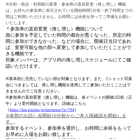
※分割・統合・利用順の変更・参加券の直前変更（推し増し）機能
は、お持ちの参加券に表示されている開始時間
5
分前～終了時間までの
間はご利用いただけません。お時間には余裕を持ってご準備をお願い
いたします。
＊参加券の直前変更（推し増し）機能について
急に参加を予定していた時間の都合が悪くなった、所定の時
間に参加ができなかった、などの場合に、開催日当日であれ
ば、変更可能な他の部へ変更して参加していただくことがで
きる機能です。
対象メンバーは、アプリ内の推し増しスケジュールにてご確
認いただけます。
※基本的に完売していない部が対象となります。また、
2
ショット写真
会につきましては、推し増し機能を使用してご参加いただくことはで
きませんのでご注意ください。
※参加券の直前変更（推し増し）機能は、各イベントの開催
2
日前（正
午）より受付開始となります。詳細はこちら
（
https://faq.tixplus.jp/meetpass/?p=704
）
②各部のお話し会開始
10
分前からご本人様確認を開始しま
す。
参加するイベント、参加券を選択し、お時間に余裕をもって
お早めに入場をお願い致します。