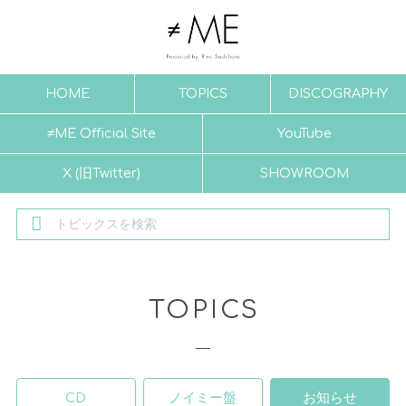
HOME
TOPICS
DISCOGRAPHY
≠ME Official Site
YouTube
X (旧Twitter)
SHOWROOM
TOPICS
CD
ノイミー盤
お知らせ