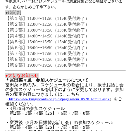
※参加メンバーおよびスケジュールは急遽変更となる場合がございま
す。あらかじめご了承下さい。
●時間割
【第１部】
11:00
〜
11:50
（
11:40
受付終了）
【第２部】
12:00
〜
12:50
（
12:40
受付終了）
【第３部】
13:00
〜
13:50
（
13:40
受付終了）
【第４部】
14:00
〜
14:50
（
14:40
受付終了）
【第５部】
15:00
〜
15:50
（
15:40
受付終了）
【第６部】
16:00
〜
16:50
（
16:40
受付終了）
【第７部】
17:00
〜
17:50
（
17:40
受付終了）
【第８部】
18:00
〜
18:50
（
18:40
受付終了）
【第９部】
19:00
〜
19:50
（
19:40
受付終了）
●大切なお知らせ
＊
冨田菜々風 参加スケジュールについて
冨田菜々風のみ、スケジュールの都合により、振替お話し会
の参加スケジュールを以下のように変更しております。参加
券の変更内容につきましては、こちら
をご
（
https://www.kingrecords.co.jp/cs/pages/nem_0528_tomita.aspx
）
確認ください。
・
3
月
26
日の参加スケジュール
第
2
部・
3
部・
4
部【
2S
】・
6
部・
7
部・
8
部
↓
・変更後（
5
月
28
日振替お話し会）の参加スケジュール
第
3
部・
4
部・
5
部【
2S
】・
7
部・
8
部・
9
部