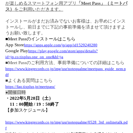
が楽しめるスマートフォン用アプリ
「
Meet Pass
」（ミートパ
ス）
をご利用いただきます。
インストールがまだお済みでないお客様は、お早めにインス
トールし、前日までに下記の事前準備を済ませて頂けますよ
うお願い致します。
■
Meet Pass
のインストールはこちら
App Store
https://apps.apple.com/jp/app/id1529240280
Google Play
https://play.google.com/store/apps/details?
id=jp.co.tixplus.one_on_one&hl=ja
■
Meet Pass
のご利用方法、事前準備についての詳細はこちら
https://www.kingrecords.co.jp/img/usr/notequalme/meetpass_guide_nem.p
df
■よくある質問はこちら
https://faq.tixplus.jp/meetpass/
●
開催日時
・
2022
年
5
月
28
日（土）
11
：
00
開始
/ 19
：
50
終了
【参加スケジュール】
https://www.kingrecords.co.jp/img/usr/notequalme/0528_3rd_onlinetalk.pd
f