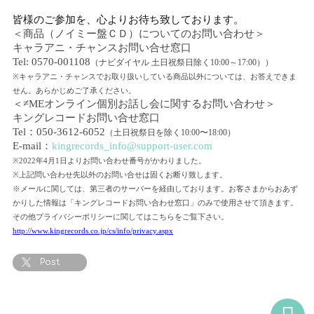
皆様のご参加を、心よりお待ち致しております。
＜商品（ノイミー盤ＣＤ）についてのお問い合わせ＞
キャラアニ・チャンスお問い合せ窓口
Tel: 0570-001108
（ナビダイヤル 土日祝祭日除く
10:00
～
17:00
））
※
キャラアニ・チャンスでお取り扱いしている商品以外については、お答えできま
せん。あらかじめご了承ください。
＜
≠ME
オンライン個別お話し会に関するお問い合わせ＞
キングレコードお問い合せ窓口
Tel
：
050-3612-6052
（土日祝祭日を除く
10:00
〜
18:00
）
E-mail
：
kingrecords_info@support-user.com
※
2022
年
4
月
1
日よりお問い合わせ番号がかわりました。
※
上記問い合わせ先以外のお問い合せは固くお断り致します。
※
メールに関しては、第三者のサーバーを経由しております。お客さまからおあず
かりした情報は「キングレコードお問い合わせ窓口」のみで使用させて頂きます。
その他プライバシーポリシーに関してはこちらをご覧下さい。
http://www.kingrecords.co.jp/cs/info/privacy.aspx
Post