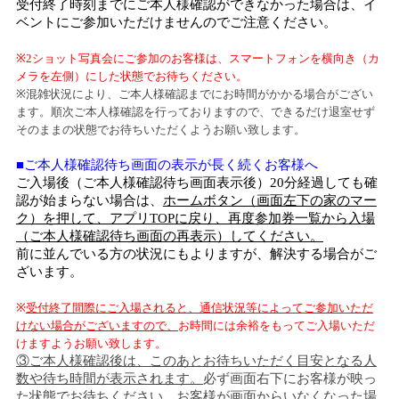
受付終了時刻までにご本人様確認ができなかった場合は、イ
ベントにご参加いただけませんのでご注意ください。
※
2
ショット写真会にご参加のお客様は、スマートフォンを横向き（カ
メラを左側）にした状態でお待ちください。
※混雑状況により、ご本人様確認までにお時間がかかる場合がござい
ます。順次ご本人様確認を行っておりますので、できるだけ退室せず
そのままの状態でお待ちいただくようお願い致します。
■ご本人様確認待ち画面の表示が長く続くお客様へ
ご入場後（ご本人様確認待ち画面表示後）
20
分経過しても確
認が始まらない場合は、
ホームボタン（画面左下の家のマー
ク）を押して、アプリ
TOP
に戻り、再度参加券一覧から入場
（ご本人様確認待ち画面の再表示）してください。
前に並んでいる方の状況にもよりますが、解決する場合がご
ざいます。
※
受付終了間際にご入場されると、通信状況等によってご参加いただ
けない場合がございますので、
お時間には余裕をもってご入場いただ
けますようお願い致します。
③ご本人様確認後は、このあとお待ちいただく目安となる人
数や待ち時間が表示されます。
必ず画面右下にお客様が映っ
た状態でお待ちください。お客様が画面からいなくなった場