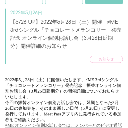
2022年5月26日
【5/26 UP】2022年5月28日（土）開催 ≠ME
3rdシングル「チョコレートメランコリー」発売
記念 オンライン個別お話し会（3月26日延期
分）開催詳細のお知らせ
お知らせ
2022
年
5
月
28
日（土）に開催いたします、
≠ME 3rd
シングル
「チョコレートメランコリー」発売記念 振替オンライン個
別お話し会（
3
月
26
日延期分）の開催詳細についてお知らせ
いたします。
今回の振替オンライン個別お話し会では、延期となった
3
月
26
日の参加券を、そのまま新しい日付（
5
月
28
日）に変更し
発行しております。
Meet Pass
アプリ内に発行されている参加
券をご確認ください。
≠
ME
オンライン個別お話し会では、メンバーとのビデオ通話