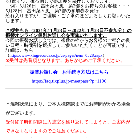
※
1
部ずつ、後ろ倒しで参加券を発行しております。
例）
3
月
26
日 冨田菜々風 第
2
部をお持ちのお客様・・・
5
月
28
日 冨田菜々風 第
3
部の参加券を発行
恐れ入りますが、ご理解・ご了承のほどよろしくお願いいた
します。
＊
櫻井もも（
2021
年
11
月
23
日～
2022
年
1
月
23
日不参加分）
の
振替オンライン個別お話し会を実施いたします。
今回の振替お話し会では、複数の枠からお客様のご都合の良
い日程・時間割を選択してご参加いただくことが可能です。
詳細はこちら
（
https://www.kingrecords.co.jp/cs/pages/nem_0528.aspx
）
※受付は先着順となります。あらかじめご了承ください。
振替お話し会 お手続き方法はこちら
https://faq.tixplus.jp/meetpass/?p=1196
＊混雑状況により、ご本人様確認までにお時間がかかる場合
がございます。
受付終了時刻間際に入退室を繰り返してしまうと、ご案内が
できなくなりますのでご注意ください。