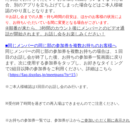
合、別のアプリを立ち上げてしまった場合などはご本人様確
認のやり直しとなります。
※お話し会までの人数・待ち時間の目安は、ほかのお客様の状況によ
り、お待ちいただいている間に変更となる場合がございます。
④順番が来たら、
3
秒間のカウント後にメンバーとのビデオ通
話が開始されます。お話し会をお楽しみください！
■同じメンバーの同じ部の参加券を複数お持ちのお客様へ
同じメンバーの同じ部の参加券を複数お持ちの場合は、１回
目のお話し会が終了した後、お持ちの参加券一覧画面に戻り
ます。次に使用する参加券をタップし、お好きなタイミング
で
2
組目以降の参加券をご利用ください。詳細はこちら
（
https://faq.tixplus.jp/meetpass/?p=15
）
※ご本人様確認は1回目のお話し会のみ行います。
※受付終了時間を過ぎての再入場はできませんのでご注意ください。
※お持ちの参加券一覧では、参加券が上から
ご参加いただく順に表示され