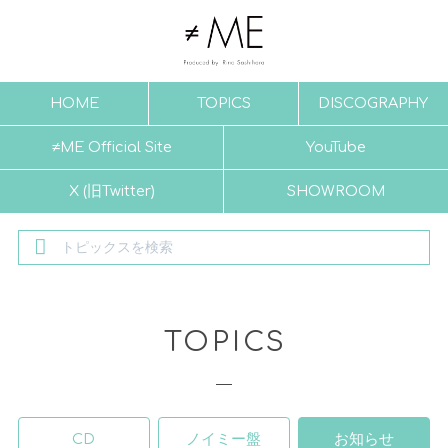
HOME
TOPICS
DISCOGRAPHY
≠ME Official Site
YouTube
X (旧Twitter)
SHOWROOM
TOPICS
CD
ノイミー盤
お知らせ