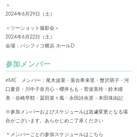
＞
2024
年
6
月
29
日（土）
＜ツーショット撮影会＞
2024
年
6
月
22
日（土）
会場：パシフィコ横浜 ホール
D
参加メンバー
≠ME メンバー：尾木波菜・落合希来里・蟹沢萌子・河
口夏音・川中子奈月心・櫻井もも・菅波美玲・鈴木瞳
美・谷崎早耶・冨田菜々風・永田詩央里・本田珠由記
※参加メンバーおよびスケジュールは急遽変更となる場
合がございます。あらかじめご了承ください
＊メンバーごとの参加スケジュールはこちら