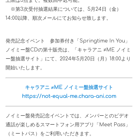
上限は
5
点まで。複数回申込可能。
※第
3
次受付抽選結果については、
5
月
24
日（金）
14:00
以降、順次メールにてお知らせ致します。
発売記念イベント 参加券付き「
Springtime In You
」
ノイミー盤
CD
の第十販売は、「キャラアニ
≠ME
ノイミ
ー盤抽選サイト」にて、
2024
年
5
月
20
日（月）
18:00
より
開始いたします。
キャラアニ ≠ME ノイミー盤抽選サイト
https://not-equal-me.chara-ani.com
ノイミー盤発売記念イベントでは、メンバーとのビデオ
通話が楽しめるスマートフォン用アプリ「
Meet Pass
」
（ミートパス）をご利用いただきます。