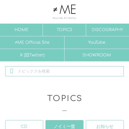
HOME
TOPICS
DISCOGRAPHY
≠ME Official Site
YouTube
X (旧Twitter)
SHOWROOM
TOPICS
CD
ノイミー盤
お知らせ