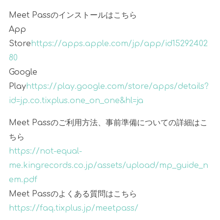
Meet Pass
のインストールはこちら
App
Store
https://apps.apple.com/jp/app/id15292402
80
Google
Play
https://play.google.com/store/apps/details?
id=jp.co.tixplus.one_on_one&hl=ja
Meet Pass
のご利用方法、事前準備についての詳細はこ
ちら
https://not-equal-
me.kingrecords.co.jp/assets/upload/mp_guide_n
em.pdf
Meet Pass
のよくある質問はこちら
https://faq.tixplus.jp/meetpass/