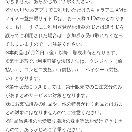
できません。あらかじめご了承ください。
※
Meet Pass
アプリでご利用いただけるキャラアニ
≠ME
ノイミー盤抽選サイト
ID
は、お一人様１
ID
のみとなりま
す。もし、すでにご利用登録がお済みの
ID
とは違う
ID
を
誤ってご利用された場合は、参加券が受け取れなくなっ
てしまいますので、ご注意ください。
※本商品は
6
月
21
日（金）以降 順次出荷となります。
※第十販売でご利用可能な決済方法は、クレジット（前
払い）、コンビニ支払い（前払い）、ペイジー（前払
い）となります。
※第十販売につきましては、第十販売でのご注文分のみ
がおまとめサービスの対象となります。
既にお支払済みの商品や、他の特典が付く商品とはおま
とめ対象にはなりませんのでご注意ください。
※商品当選後のお受取り場所の変更等はお受けできませ
んので、あらかじめご了承ください。