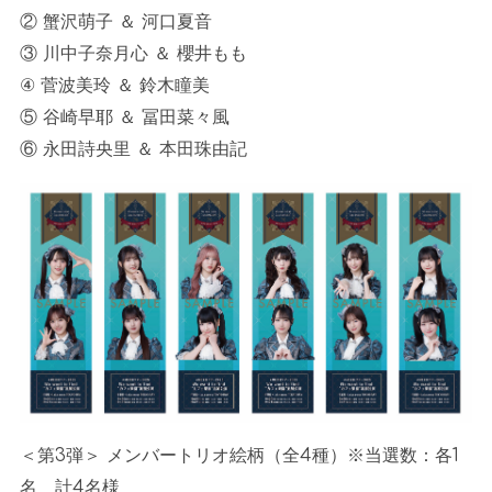
② 蟹沢萌子 ＆ 河口夏音
③ 川中子奈月心 ＆ 櫻井もも
④ 菅波美玲 ＆ 鈴木瞳美
⑤ 谷崎早耶 ＆ 冨田菜々風
⑥ 永田詩央里 ＆ 本田珠由記
＜第3弾＞ メンバートリオ絵柄（全4種）※当選数：各1
名 計4名様