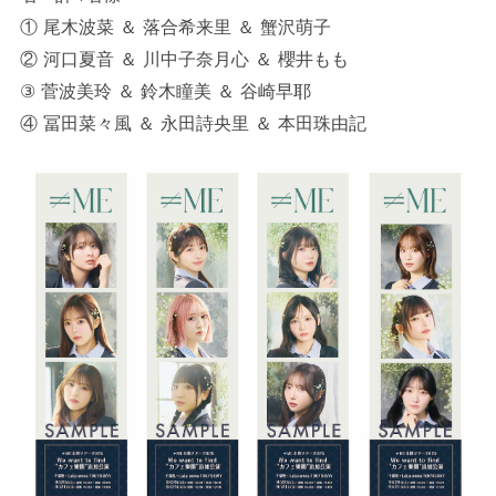
① 尾木波菜 ＆ 落合希来里 ＆ 蟹沢萌子
② 河口夏音 ＆ 川中子奈月心 ＆ 櫻井もも
③ 菅波美玲 ＆ 鈴木瞳美 ＆ 谷崎早耶
④ 冨田菜々風 ＆ 永田詩央里 ＆ 本田珠由記