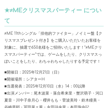
★≠MEクリスマスパーティー につい
て
≠ME 11thシングル「排他的ファイター」ノイミー盤【ク
リスマスプレゼント付き】をご購入いただいたお客様を
対象に、抽選で650名様をご招待いたします！"≠MEクリ
スマスパーティー"では、ゲームをしたり、クリスマスっ
ぽいことをしたり、わちゃわちゃしたりする予定です！
■開催日：2025年12月21日（日）
■開催場所：シアターH
■当選発表：2025年12月10日（水）14：00以降
■出演メンバー：尾木波菜・落合希来里・蟹沢萌子・河口
夏音・川中子奈月心・櫻井もも・菅波美玲・鈴木瞳美・
谷崎早耶・冨田菜々風・永田詩央里・本田珠由記