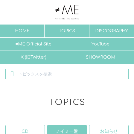
HOME
TOPICS
DISCOGRAPHY
≠ME Official Site
YouTube
X (旧Twitter)
SHOWROOM
TOPICS
CD
ノイミー盤
お知らせ