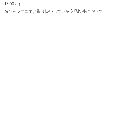
17:00
））
※キャラアニでお取り扱いしている商品以外について
は、お答えできません。あらかじめご了承ください。
＜ノイミー盤 発売記念イベントに関するお問い合わせ
＞
キングレコードお問い合せ窓口
Tel：
050-3612-6052
（土
日祝祭日を除く
10:00
〜
18:00
）
E-mail：
k
ingrecords_info@support-user.com
※上記問い合わせ先以外のお問い合せは固くお断り致し
ます。
※メールに関しては、第三者のサーバーを経由しており
ます。お客さまからおあずかりした情報は「キングレコ
ードお問い合わせ窓口」のみで使用させて頂きます。そ