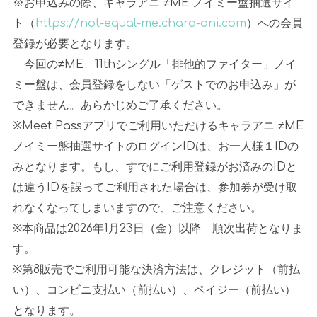
※
お申込みの際、キャラアニ
≠ME
ノイミー盤抽選サイ
ト（
https://not-equal-me.chara-ani.com
）への会員
登録が必要となります。
今回の≠ME
11th
シングル「排他的ファイター」ノイ
ミー盤は、会員登録をしない「ゲストでのお申込み」が
できません。あらかじめご了承ください。
※Meet Pass
アプリでご利用いただけるキャラアニ
≠ME
ノイミー盤抽選サイトのログイン
ID
は、お一人様１
ID
の
みとなります。もし、すでにご利用登録がお済みの
ID
と
は違う
ID
を誤ってご利用された場合は、参加券が受け取
れなくなってしまいますので、ご注意ください。
※
本商品は
2026
年
1
月
23
日（金）以降 順次出荷となりま
す。
※
第
8
販売でご利用可能な決済方法は、クレジット（前払
い）、コンビニ支払い（前払い）、ペイジー（前払い）
となります。