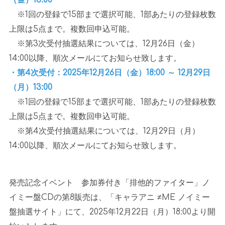
※1
回の登録で
15
部まで選択可能、
1
部あたりの登録枚数
上限は
5
点まで。複数回申込可能。
※
第
3
次受付抽選結果については、
12
月
26
日（金）
14:00
以降、順次メールにてお知らせ致します。
・第4次受付：2025年12月26日（金）18:00 ～ 12月29日
（月）13:00
※1
回の登録で
15
部まで選択可能、
1
部あたりの登録枚数
上限は
5
点まで。複数回申込可能。
※
第
4
次受付抽選結果については、
12
月
29
日（月）
14:00
以降、順次メールにてお知らせ致します。
発売記念イベント 参加券付き「排他的ファイター」ノ
イミー盤
CD
の第
8
販売は、「キャラアニ
≠ME
ノイミー
盤抽選サイト」にて、
2025
年
12
月
22
日（月）
18:00
より開