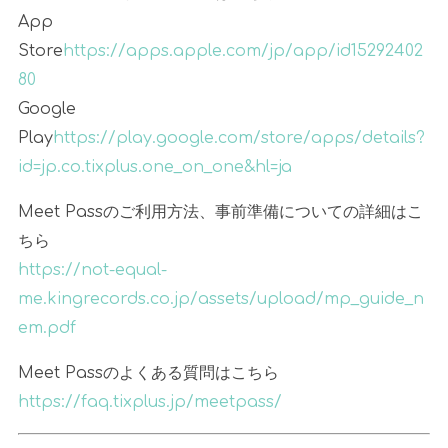
App
Store
https://apps.apple.com/jp/app/id15292402
80
Google
Play
https://play.google.com/store/apps/details?
id=jp.co.tixplus.one_on_one&hl=ja
Meet Pass
のご利用方法、事前準備についての詳細はこ
ちら
https://not-equal-
me.kingrecords.co.jp/assets/upload/mp_guide_n
em.pdf
Meet Pass
のよくある質問はこちら
https://faq.tixplus.jp/meetpass/