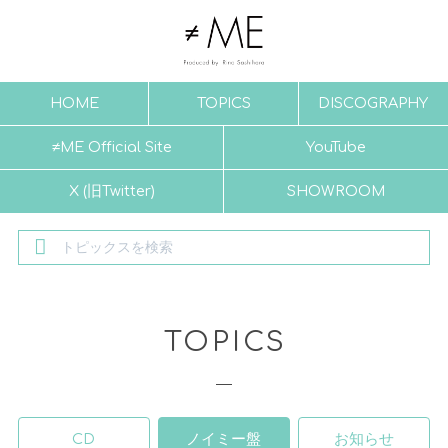
HOME
TOPICS
DISCOGRAPHY
≠ME Official Site
YouTube
X (旧Twitter)
SHOWROOM
TOPICS
CD
ノイミー盤
お知らせ