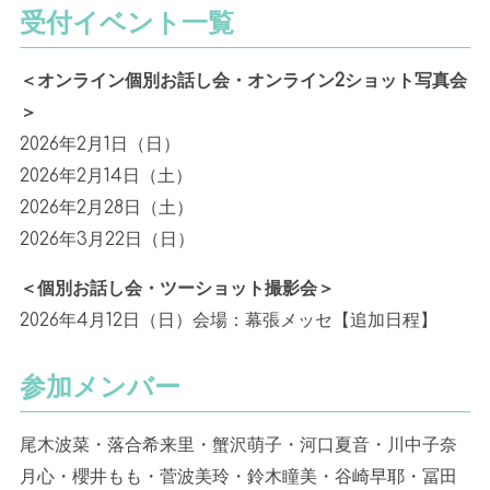
受付イベント一覧
＜オンライン個別お話し会・オンライン
2
ショット写真会
＞
2026年
2
月
1
日（日）
2026
年
2
月
14
日（土）
2026
年
2
月
28
日（土）
2026
年
3
月
22
日（日）
＜個別お話し会・ツーショット撮影会＞
2026
年
4
月
12
日（日）会場：幕張メッセ【追加日程】
参加メンバー
尾木波菜・落合希来里・蟹沢萌子・河口夏音・川中子奈
月心・櫻井もも・菅波美玲・鈴木瞳美・谷崎早耶・冨田