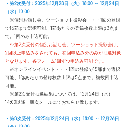
・第2次受付：2025年12月23日（火）18:00 ～ 12月24日
（水）13:00
※
個別お話し会、ツーショット撮影会・・・
1
回の登録
で
15
部まで選択可能、
1
部あたりの登録枚数上限は
3
点ま
で。
1
回のみ申込可能。
※第2次受付の個別お話し会、ツーショット撮影会は、
2回以上申込みをされても、初回申込み分のみが抽選対象
となります。各フォーム1回ずつ申込み可能です。
※
オンラインイベント・・・
1
回の登録で
15
部まで選択
可能、
1
部あたりの登録枚数上限は
5
点まで。複数回申込
可能。
※
第
2
次受付抽選結果については、
12
月
24
日（水）
14:00
以降、順次メールにてお知らせ致します。
・第3次受付：2025年12月24日（水）18:00 ～ 12月26日
（金）13:00