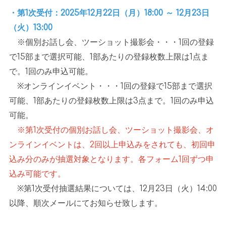
・第1次受付：2025年12月22日（月）18:00 ～ 12月23日
（火）
13:00
※
個別お話し会、ツーショット撮影会・・・
1
回の登録
で
15
部まで選択可能、
1
部あたりの登録枚数上限は
1
点ま
で。
1
回のみ申込可能。
※
オンラインイベント・・・
1
回の登録で
15
部まで選択
可能、
1
部あたりの登録枚数上限は
3
点まで。
1
回のみ申込
可能。
※第1次受付の個別お話し会、ツーショット撮影会、オ
ンラインイベントは、2回以上申込みをされても、初回申
込み分のみが抽選対象となります。各フォーム1回ずつ申
込み可能です。
※
第
1
次受付抽選結果については、
12
月
23
日（火）
14:00
以降、順次メールにてお知らせ致します。