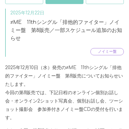
2025年12月22日
≠ME 11thシングル「排他的ファイター」ノイ
ミー盤 第8販売／一部スケジュール追加のお知
らせ
ノイミー盤
2025年
12
月
10
日（水）発売の
≠ME
11th
シングル「排他
的ファイター」ノイミー盤 第
8
販売についてお知らせい
たします。
今回の第
8
販売では、下記日程のオンライン個別お話し
会・オンライン
2
ショット写真会、個別お話し会、ツーシ
ョット撮影会 参加券付きノイミー盤
CD
の受付を行いま
す。