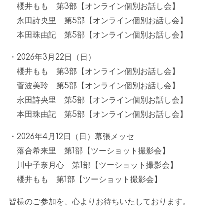
櫻井もも 第
3
部【オンライン個別お話し会】
永田詩央里 第
5
部【オンライン個別お話し会】
本田珠由記 第
5
部【オンライン個別お話し会】
・
2026
年
3
月
22
日（日）
櫻井もも 第
3
部【オンライン個別お話し会】
菅波美玲 第
5
部【オンライン個別お話し会】
永田詩央里 第
5
部【オンライン個別お話し会】
本田珠由記 第
5
部【オンライン個別お話し会】
・
2026
年
4
月
12
日（日）幕張メッセ
落合希来里 第
1
部【ツーショット撮影会】
川中子奈月心 第
1
部【ツーショット撮影会】
櫻井もも 第
1
部【ツーショット撮影会】
皆様のご参加を、心よりお待ちいたしております。