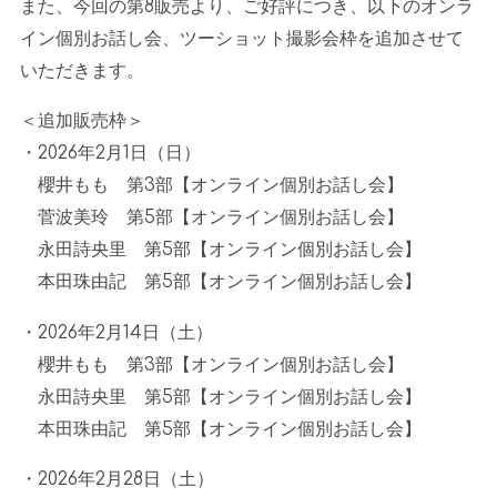
また、今回の第
8
販売より、ご好評につき、以下のオンラ
イン個別お話し会、ツーショット撮影会枠を追加させて
いただきます。
＜追加販売枠＞
・
2026
年
2
月
1
日（日）
櫻井もも 第
3
部【オンライン個別お話し会】
菅波美玲 第
5
部【オンライン個別お話し会】
永田詩央里 第
5
部【オンライン個別お話し会】
本田珠由記 第
5
部【オンライン個別お話し会】
・
2026
年
2
月
14
日（土）
櫻井もも 第
3
部【オンライン個別お話し会】
永田詩央里 第
5
部【オンライン個別お話し会】
本田珠由記 第
5
部【オンライン個別お話し会】
・
2026
年
2
月
28
日（土）