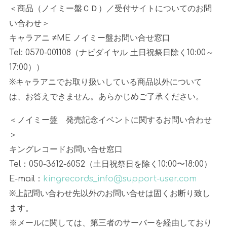
＜商品（ノイミー盤ＣＤ）／受付サイトについてのお問
い合わせ＞
キャラアニ
≠ME
ノイミー盤お問い合せ窓口
Tel: 0570-001108
（ナビダイヤル 土日祝祭日除く
10:00
～
17:00
））
※キャラアニでお取り扱いしている商品以外について
は、お答えできません。あらかじめご了承ください。
＜ノイミー盤 発売記念イベントに関するお問い合わせ
＞
キングレコードお問い合せ窓口
Tel
：
050-3612-6052
（土日祝祭日を除く
10:00
〜
18:00
）
E-mail：
kingrecords_info@support-user.com
※上記問い合わせ先以外のお問い合せは固くお断り致し
ます。
※
メールに関しては、第三者のサーバーを経由しており