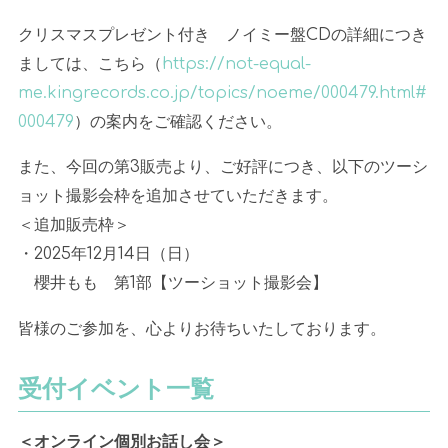
クリスマスプレゼント付き ノイミー盤
CD
の詳細につき
ましては、こちら（
https://not-equal-
me.kingrecords.co.jp/topics/noeme/000479.html#
000479
）の案内をご確認ください。
また、今回の第
3
販売より、ご好評につき、以下のツーシ
ョット撮影会枠を追加させていただきます。
＜追加販売枠＞
・
2025
年
12
月
14
日（日）
櫻井もも 第
1
部【ツーショット撮影会】
皆様のご参加を、心よりお待ちいたしております。
受付イベント一覧
＜オンライン個別お話し会＞