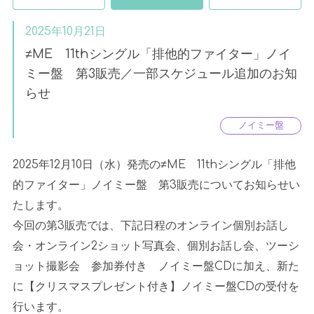
2025年10月21日
≠ME 11thシングル「排他的ファイター」ノイ
ミー盤 第3販売／一部スケジュール追加のお知
らせ
ノイミー盤
2025年
12
月
10
日（水）発売の≠
ME
11th
シングル「排他
的ファイター」ノイミー盤 第
3
販売についてお知らせい
たします。
今回の第
3
販売では、下記日程のオンライン個別お話し
会・オンライン
2
ショット写真会、個別お話し会、ツーシ
ョット撮影会 参加券付き ノイミー盤
CD
に加え、新た
に【クリスマスプレゼント付き】ノイミー盤
CD
の受付を
行います。