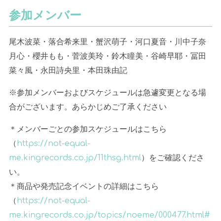
参加メンバー
尾木波菜・落合希来里・蟹沢萌子・河口夏音・川中子奈
月心・櫻井もも・菅波美玲・鈴木瞳美・谷崎早耶・冨田
菜々風・永田詩央里・本田珠由記
※参加メンバーおよびスケジュールは急遽変更となる場
合がございます。あらかじめご了承ください
＊メンバーごとの参加スケジュールはこちら
（
https://not-equal-
me.kingrecords.co.jp/11thsg.html
）をご確認くださ
い。
＊商品や発売記念イベントの詳細はこちら
（
https://not-equal-
me.kingrecords.co.jp/topics/noeme/000477.html#