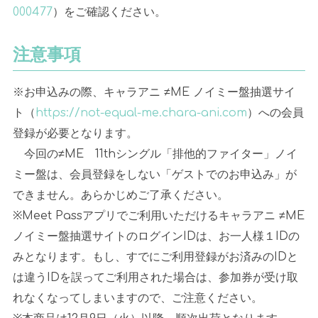
000477
）をご確認ください。
注意事項
※お申込みの際、キャラアニ
≠ME
ノイミー盤抽選サイ
ト（
https://not-equal-me.chara-ani.com
）への会員
登録が必要となります。
今回の≠
ME
11th
シングル「排他的ファイター」ノイ
ミー盤は、会員登録をしない「ゲストでのお申込み」が
できません。あらかじめご了承ください。
※
Meet Pass
アプリでご利用いただけるキャラアニ
≠ME
ノイミー盤抽選サイトのログイン
ID
は、お一人様１
ID
の
みとなります。もし、すでにご利用登録がお済みの
ID
と
は違う
ID
を誤ってご利用された場合は、参加券が受け取
れなくなってしまいますので、ご注意ください。