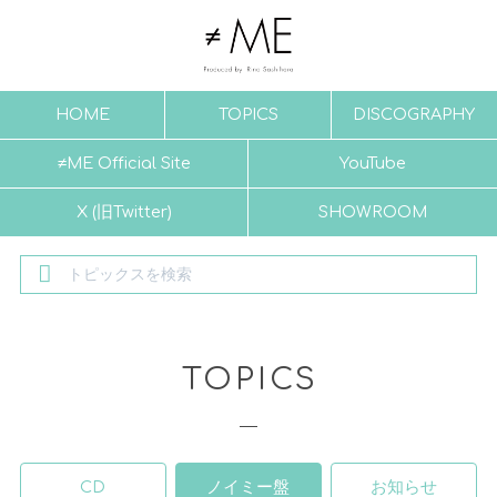
HOME
TOPICS
DISCOGRAPHY
≠ME Official Site
YouTube
X (旧Twitter)
SHOWROOM
TOPICS
CD
ノイミー盤
お知らせ