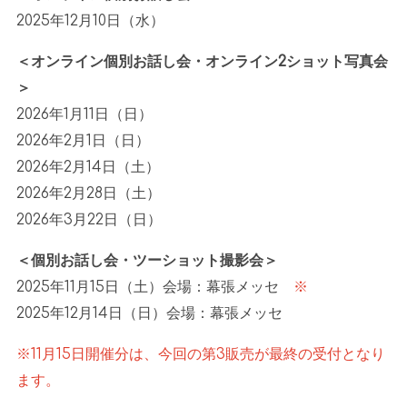
2025年
12
月
10
日（水）
＜オンライン個別お話し会・オンライン
2
ショット写真会
＞
2026
年
1
月
11
日（日）
2026
年
2
月
1
日（日）
2026
年
2
月
14
日（土）
2026
年
2
月
28
日（土）
2026
年
3
月
22
日（日）
＜個別お話し会・ツーショット撮影会＞
2025
年
11
月
15
日（土）会場：幕張メッセ
※
2025
年
12
月
14
日（日）会場：幕張メッセ
※11月15日開催分は、今回の第3販売が最終の受付となり
ます。