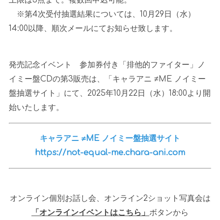
※第
4
次受付抽選結果については、
10
月
29
日（水）
14:00
以降、順次メールにてお知らせ致します。
発売記念イベント 参加券付き「排他的ファイター」ノ
イミー盤
CD
の第
3
販売は、「キャラアニ
≠ME
ノイミー
盤抽選サイト」にて、
2025
年
10
月
22
日（水）
18:00
より開
始いたします。
キャラアニ ≠ME ノイミー盤抽選サイト
https://not-equal-me.chara-ani.com
オンライン個別お話し会、オンライン
2
ショット写真会は
「オンラインイベントはこちら」
ボタンから