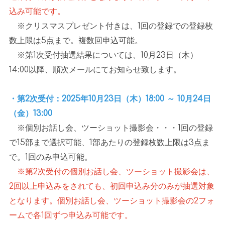
込み可能です。
※クリスマスプレゼント付きは、
1
回の登録での登録枚
数上限は
5
点まで。複数回申込可能。
※第
1
次受付抽選結果については、
10
月
23
日（木）
14:00
以降、順次メールにてお知らせ致します。
・第2次受付：2025年10月23日（木）18:00 ～ 10月24日
（金）13:00
※個別お話し会、ツーショット撮影会・・・
1
回の登録
で
15
部まで選択可能、
1
部あたりの登録枚数上限は
3
点ま
で。
1
回のみ申込可能。
※第2次受付の個別お話し会、ツーショット撮影会は、
2回以上申込みをされても、初回申込み分のみが抽選対象
となります。個別お話し会、ツーショット撮影会の2フォ
ームで各1回ずつ申込み可能です。