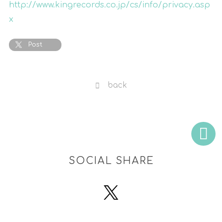
http://www.kingrecords.co.jp/cs/info/privacy.asp
x
Post
back
SOCIAL SHARE