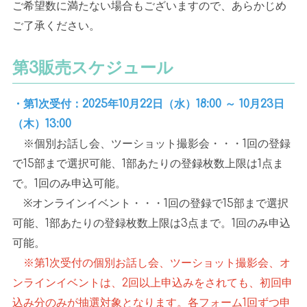
ご希望数に満たない場合もございますので、あらかじめ
ご了承ください。
第
3
販売スケジュール
・第1次受付：2025年10月22日（水）18:00 ～ 10月23日
（木）
13:00
※個別お話し会、ツーショット撮影会・・・
1
回の登録
で
15
部まで選択可能、
1
部あたりの登録枚数上限は
1
点ま
で。
1
回のみ申込可能。
※オンラインイベント・・・
1
回の登録で
15
部まで選択
可能、
1
部あたりの登録枚数上限は
3
点まで。
1
回のみ申込
可能。
※第1次受付の個別お話し会、ツーショット撮影会、オ
ンラインイベントは、2回以上申込みをされても、初回申
込み分のみが抽選対象となります。各フォーム1回ずつ申