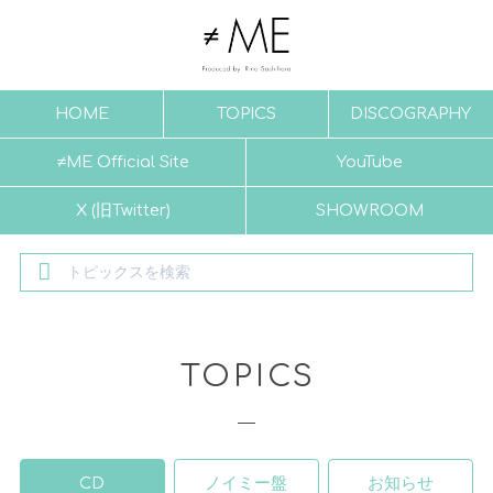
HOME
TOPICS
DISCOGRAPHY
≠ME Official Site
YouTube
X (旧Twitter)
SHOWROOM
TOPICS
CD
ノイミー盤
お知らせ